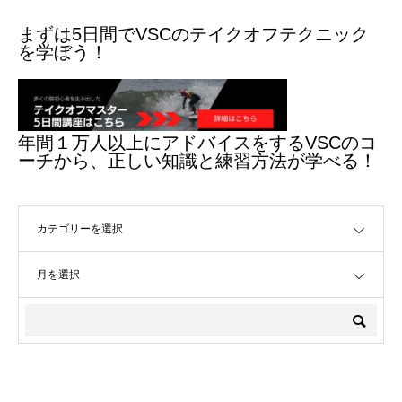
まずは5日間でVSCのテイクオフテクニック
を学ぼう！
年間１万人以上にアドバイスをするVSCのコ
ーチから、正しい知識と練習方法が学べる！
OPEN
OPEN