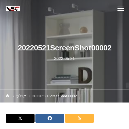
20220521ScreenShot00002
2022.05.21
ブログ
20220521ScreenShot00002