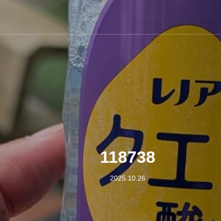
118738
2025.10.26