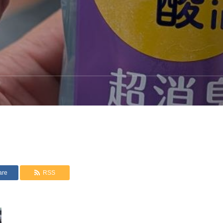
are
RSS