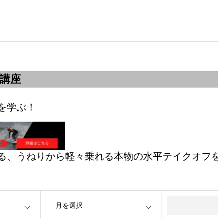
フ講座
を学ぶ！
る、うねりから軽々乗れる本物の水平テイクオフ
OPEN