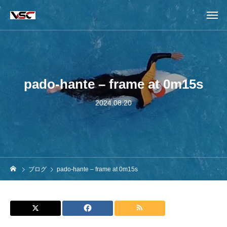
pado-hante – frame at 0m15s
2024.08.20
ブログ
pado-hante – frame at 0m15s