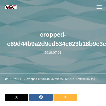
cropped-
e69d44b9a2d9ed534c623b18b9c3c
2019.07.01
ブログ
cropped-e69d44b9a2d9ed534c623b18b9c3c687.jpg