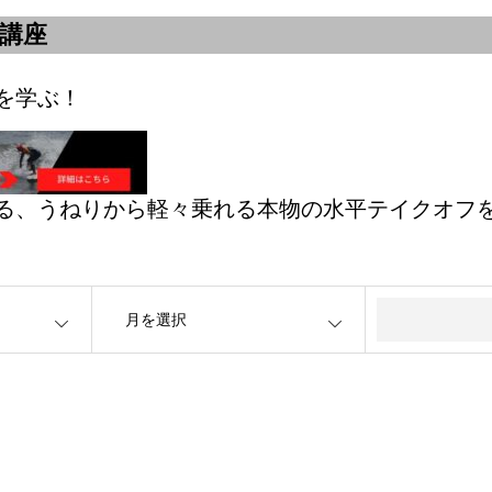
フ講座
を学ぶ！
る、うねりから軽々乗れる本物の水平テイクオフ
OPEN