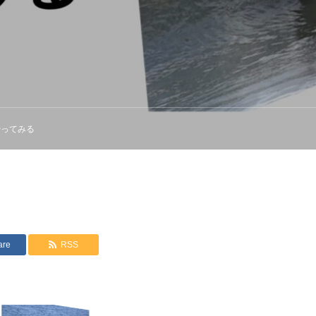
やってみる
are
RSS