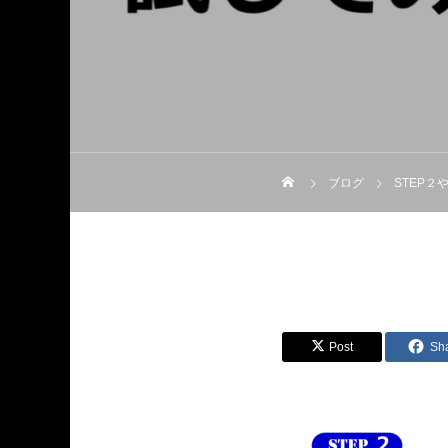
ブログ
STEP２
Post
Sh