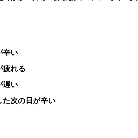
が辛い
が疲れる
が遅い
した次の日が辛い