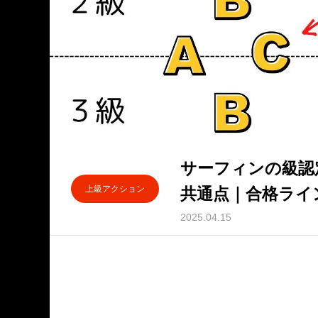
サーフィンの級認
上級アクション
共通点｜合格ライ
とは？
2025.04.15