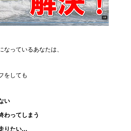
になっているあなたは、
フをしても
ない
終わってしまう
走りたい…