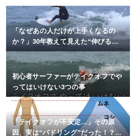
「なぜあの人だけが上手くなるの
か？」30年教えて見えた“伸びる人
の絶対条件”
初心者サーファーがテイクオフでや
ってはいけない3つの事
「テイクオフが不安定…」その原
因、実は“パドリング”だった！？サ